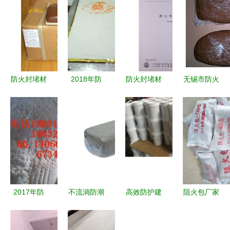
防火封堵材
2018年防
防火封堵材
无锡市防火
料用途及上
火封堵材料
料标准与应
封堵材料批
海北杨防火
价格表 供
用 解读GB
发、供应与
阻火材料的
应 防火封
23864-
生产全解析
专业解决方
堵材料有哪
2009
案
些 批发 第
13页
2017年防
不流淌防潮
高效防护建
阻火包厂家
火封堵材料
防火硅胶泥
筑安全 高
解析 电缆
价格表详解
价格解析与
性能防潮防
桥架防火包