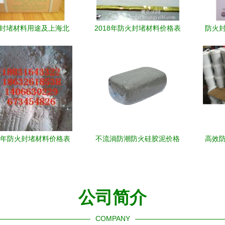
封堵材料用途及上海北
2018年防火封堵材料价格表
防火封
火阻火材料的专业解决
供应 防火封堵材料有哪些 批
读
方案
发 第13页
17年防火封堵材料价格表
不流淌防潮防火硅胶泥价格
高效防
 供应渠道、常见类型与
解析与防火封堵材料的行业
潮防
批发生产指南
趋势
公司简介
COMPANY