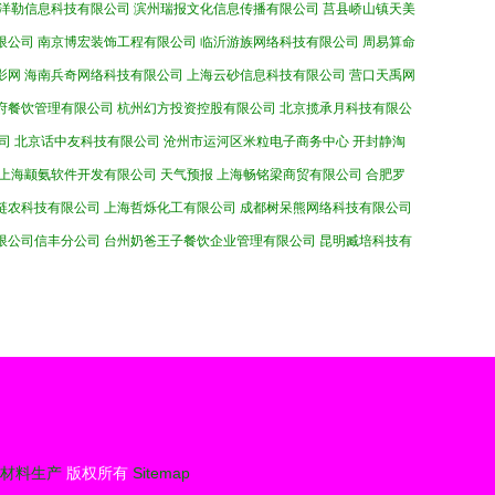
洋勒信息科技有限公司
滨州瑞报文化信息传播有限公司
莒县峤山镇天美
限公司
南京博宏装饰工程有限公司
临沂游族网络科技有限公司
周易算命
影网
海南兵奇网络科技有限公司
上海云砂信息科技有限公司
营口天禹网
府餐饮管理有限公司
杭州幻方投资控股有限公司
北京揽承月科技有限公
司
北京话中友科技有限公司
沧州市运河区米粒电子商务中心
开封静淘
上海颛氨软件开发有限公司
天气预报
上海畅铭梁商贸有限公司
合肥罗
链农科技有限公司
上海哲烁化工有限公司
成都树呆熊网络科技有限公司
限公司信丰分公司
台州奶爸王子餐饮企业管理有限公司
昆明臧培科技有
材料生产
版权所有
Sitemap