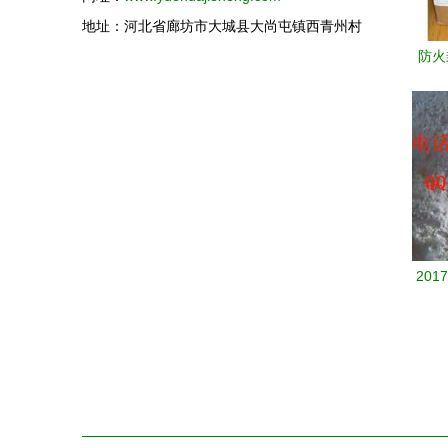
地址：河北省廊坊市大城县大尚屯镇西青州村
防火
杨防
20
详解