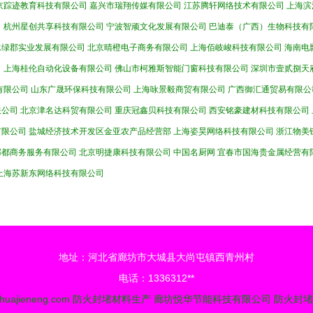
京踪迹教育科技有限公司
嘉兴市瑞翔传媒有限公司
江苏腾轩网络技术有限公司
上海滨
司
杭州星创共享科技有限公司
宁波智顽文化发展有限公司
巴迪泰（广西）生物科技有
水绿郡实业发展有限公司
北京晴橙电子商务有限公司
上海佰岐峻科技有限公司
海南电
司
上海桂伦自动化设备有限公司
佛山市柯雅斯智能门窗科技有限公司
深圳市壹贰捌天
有限公司
山东广晟环保科技有限公司
上海咏景毅商贸有限公司
广西御汇通贸易有限公
限公司
北京津名达科贸有限公司
重庆冠鑫贝科技有限公司
西安铭豪建材科技有限公司
有限公司
盐城经济技术开发区金亚农产品经营部
上海姿昊网络科技有限公司
浙江物美
郡都商务服务有限公司
北京明捷康科技有限公司
中国名厨网
宜春市国海贵金属经营有
上海苏新东网络科技有限公司
地址：河北省廊坊市大城县大尚屯镇西青州村
电话：1336312**
huajieneng.com
防火封堵材料生产
廊坊悦华节能科技有限公司
防火封堵