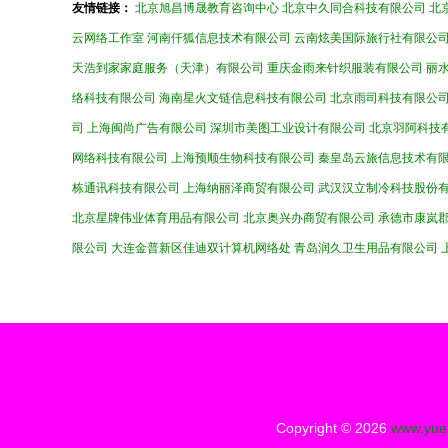
友情链接：
北京旭昌博晟教育咨询中心
北京中久同合科技有限公司
北
云网络工作室
河南仟狐信息技术有限公司
云南炫美国际旅行社有限公
天浩到家家庭服务（天津）有限公司
重庆金雨来针织服装有限公司
丽
络科技有限公司
海南星火文链信息科技有限公司
北京雨司科技有限公
司
上海闽尚广告有限公司
深圳市美图工业设计有限公司
北京羽阿科技
网络科技有限公司
上海预顺生物科技有限公司
秦皇岛云旅信息技术有
栋通讯科技有限公司
上海纳丽泽商贸有限公司
武汉汉立制冷科技股份
北京星牌伟业体育用品有限公司
北京奥兴办商贸有限公司
承德市康岚
限公司
大连金普新区佳迪双计算机网络处
青岛润久卫生用品有限公司
Copyright © 2026
www.yue